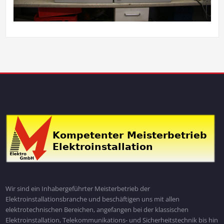
Wir sind ein Inhabergeführter Meisterbetrieb der
Elektroinstallationsbranche und beschäftigen uns mit allen
elektrotechnischen Bereichen, angefangen bei der klassischen
Elektroinstallation, Telekommunikations- und Sicherheitstechnik bis hin