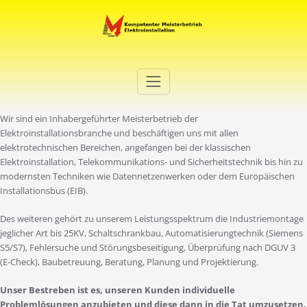
Zum
Inhalt
springen
Elektro Martini
Ihr Elektro-Dienstleister in Duisburg
Wir sind ein Inhabergeführter Meisterbetrieb der
Elektroinstallationsbranche und beschäftigen uns mit allen
elektrotechnischen Bereichen, angefangen bei der klassischen
Elektroinstallation, Telekommunikations- und Sicherheitstechnik bis hin zu
modernsten Techniken wie Datennetzenwerken oder dem Europäischen
Installationsbus (EIB).
Des weiteren gehört zu unserem Leistungsspektrum die Industriemontage
jeglicher Art bis 25KV, Schaltschrankbau, Automatisierungtechnik (Siemens
S5/S7), Fehlersuche und Störungsbeseitigung, Überprüfung nach DGUV 3
(E-Check), Baubetreuung, Beratung, Planung und Projektierung.
Unser Bestreben ist es, unseren Kunden individuelle
Problemlösungen anzubieten und diese dann in die Tat umzusetzen.