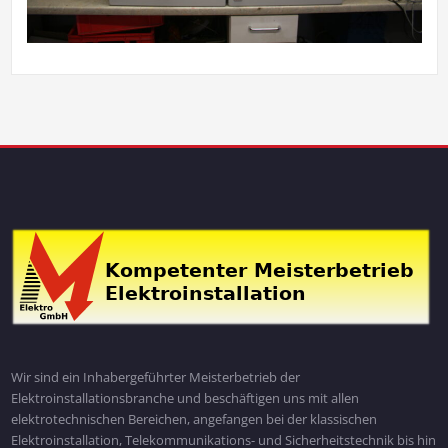
Wir sind ein Inhabergeführter Meisterbetrieb der
Elektroinstallationsbranche und beschäftigen uns mit allen
elektrotechnischen Bereichen, angefangen bei der klassischen
Elektroinstallation, Telekommunikations- und Sicherheitstechnik bis hin