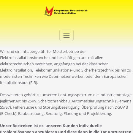
Zum
Inhalt
springen
Elektro Martini
Ihr Elektro-Dienstleister in Duisburg
Wir sind ein Inhabergeführter Meisterbetrieb der
Elektroinstallationsbranche und beschäftigen uns mit allen
elektrotechnischen Bereichen, angefangen bei der klassischen
Elektroinstallation, Telekommunikations- und Sicherheitstechnik bis hin zu
modernsten Techniken wie Datennetzenwerken oder dem Europäischen
Installationsbus (EIB).
Des weiteren gehört zu unserem Leistungsspektrum die Industriemontage
jeglicher Art bis 25KV, Schaltschrankbau, Automatisierungtechnik (Siemens
S5/S7), Fehlersuche und Störungsbeseitigung, Überprüfung nach DGUV 3
(E-Check), Baubetreuung, Beratung, Planung und Projektierung.
Unser Bestreben ist es, unseren Kunden individuelle
Problemlösungen anzubieten und diese dann in die Tat umzusetzen.