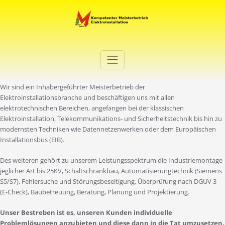
Zum
Inhalt
springen
Elektro Martini
Ihr Elektro-Dienstleister in Duisburg
Wir sind ein Inhabergeführter Meisterbetrieb der
Elektroinstallationsbranche und beschäftigen uns mit allen
elektrotechnischen Bereichen, angefangen bei der klassischen
Elektroinstallation, Telekommunikations- und Sicherheitstechnik bis hin zu
modernsten Techniken wie Datennetzenwerken oder dem Europäischen
Installationsbus (EIB).
Des weiteren gehört zu unserem Leistungsspektrum die Industriemontage
jeglicher Art bis 25KV, Schaltschrankbau, Automatisierungtechnik (Siemens
S5/S7), Fehlersuche und Störungsbeseitigung, Überprüfung nach DGUV 3
(E-Check), Baubetreuung, Beratung, Planung und Projektierung.
Unser Bestreben ist es, unseren Kunden individuelle
Problemlösungen anzubieten und diese dann in die Tat umzusetzen.