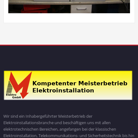
Wir sind ein Inhabergeführter Meisterbetrieb der
Elektroinstallationsbranche und beschäftigen uns mit allen
elektrotechnischen Bereichen, angefangen bei der klassischen
Elektroinstallation, Telekommunikations- und Sicherheitstechnik bis hin