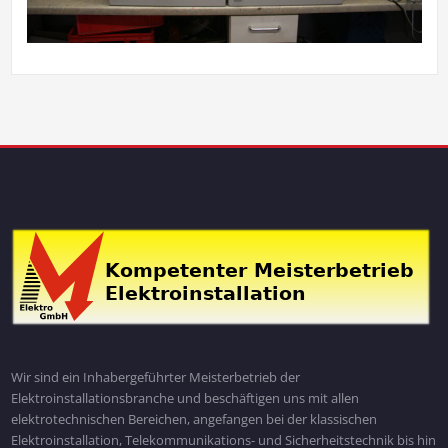
Wir sind ein Inhabergeführter Meisterbetrieb der
Elektroinstallationsbranche und beschäftigen uns mit allen
elektrotechnischen Bereichen, angefangen bei der klassischen
Elektroinstallation, Telekommunikations- und Sicherheitstechnik bis hin