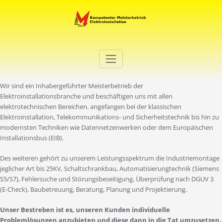
Zum
Inhalt
springen
Elektro Martini
Ihr Elektro-Dienstleister in Duisburg
Wir sind ein Inhabergeführter Meisterbetrieb der
Elektroinstallationsbranche und beschäftigen uns mit allen
elektrotechnischen Bereichen, angefangen bei der klassischen
Elektroinstallation, Telekommunikations- und Sicherheitstechnik bis hin zu
modernsten Techniken wie Datennetzenwerken oder dem Europäischen
Installationsbus (EIB).
Des weiteren gehört zu unserem Leistungsspektrum die Industriemontage
jeglicher Art bis 25KV, Schaltschrankbau, Automatisierungtechnik (Siemens
S5/S7), Fehlersuche und Störungsbeseitigung, Überprüfung nach DGUV 3
(E-Check), Baubetreuung, Beratung, Planung und Projektierung.
Unser Bestreben ist es, unseren Kunden individuelle
Problemlösungen anzubieten und diese dann in die Tat umzusetzen.