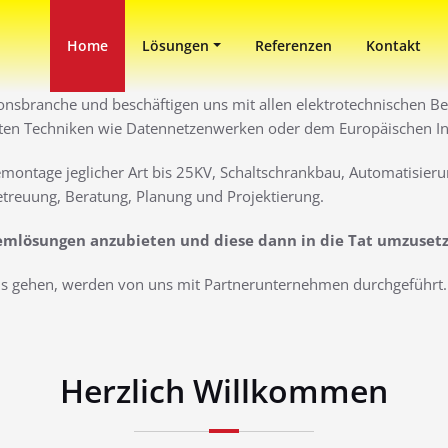
in Duisburg
ni
Home
Lösungen
Referenzen
Kontakt
ionsbranche und beschäftigen uns mit allen elektrotechnischen Ber
ten Techniken wie Datennetzenwerken oder dem Europäischen Inst
montage jeglicher Art bis 25KV, Schaltschrankbau, Automatisieru
treuung, Beratung, Planung und Projektierung.
lemlösungen anzubieten und diese dann in die Tat umzuset
aus gehen, werden von uns mit Partnerunternehmen durchgeführt. 
Herzlich Willkommen