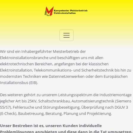
Zum
Inhalt
springen
Elektro Martini
Ihr Elektro-Dienstleister in Duisburg
Wir sind ein Inhabergeführter Meisterbetrieb der
Elektroinstallationsbranche und beschäftigen uns mit allen
elektrotechnischen Bereichen, angefangen bei der klassischen
Elektroinstallation, Telekommunikations- und Sicherheitstechnik bis hin zu
modernsten Techniken wie Datennetzenwerken oder dem Europäischen
Installationsbus (EIB).
Des weiteren gehört zu unserem Leistungsspektrum die Industriemontage
jeglicher Art bis 25KV, Schaltschrankbau, Automatisierungtechnik (Siemens
S5/S7), Fehlersuche und Störungsbeseitigung, Überprüfung nach DGUV 3
(E-Check), Baubetreuung, Beratung, Planung und Projektierung.
Unser Bestreben ist es, unseren Kunden individuelle
Problemlösungen anzubieten und diese dann in die Tat umzusetzen.