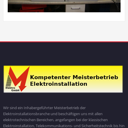
Wir sind ein Inhabergeführter Meisterbetrieb der
Elektroinstallationsbranche und beschäftigen uns mit allen
elektrotechnischen Bereichen, angefangen bei der klassischen
Elektroinstallation, Telekommunikations- und Sicherheitstechnik bis hin