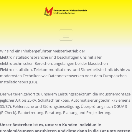
Zum
Inhalt
springen
Elektro Martini
Ihr Elektro-Dienstleister in Duisburg
Wir sind ein Inhabergeführter Meisterbetrieb der
Elektroinstallationsbranche und beschäftigen uns mit allen
elektrotechnischen Bereichen, angefangen bei der klassischen
Elektroinstallation, Telekommunikations- und Sicherheitstechnik bis hin zu
modernsten Techniken wie Datennetzenwerken oder dem Europäischen
Installationsbus (EIB).
Des weiteren gehört zu unserem Leistungsspektrum die Industriemontage
jeglicher Art bis 25KV, Schaltschrankbau, Automatisierungtechnik (Siemens
S5/S7), Fehlersuche und Störungsbeseitigung, Überprüfung nach DGUV 3
(E-Check), Baubetreuung, Beratung, Planung und Projektierung.
Unser Bestreben ist es, unseren Kunden individuelle
Problemlösungen anzubieten und diese dann in die Tat umzusetzen.