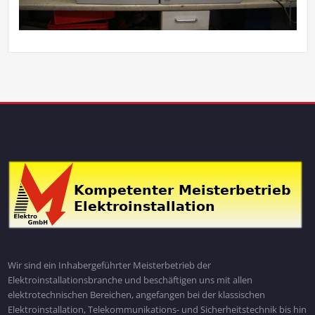
Wir sind ein Inhabergeführter Meisterbetrieb der
Elektroinstallationsbranche und beschäftigen uns mit allen
elektrotechnischen Bereichen, angefangen bei der klassischen
Elektroinstallation, Telekommunikations- und Sicherheitstechnik bis hin