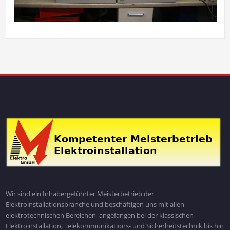
Wir sind ein Inhabergeführter Meisterbetrieb der
Elektroinstallationsbranche und beschäftigen uns mit allen
elektrotechnischen Bereichen, angefangen bei der klassischen
Elektroinstallation, Telekommunikations- und Sicherheitstechnik bis hin