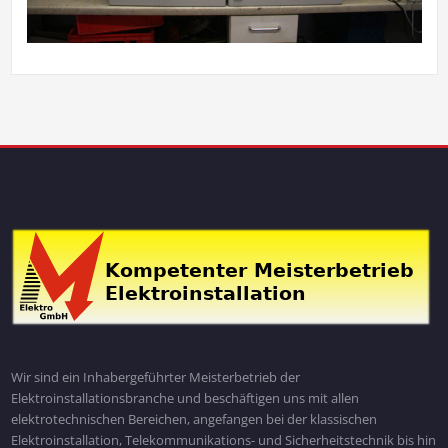
Wir sind ein Inhabergeführter Meisterbetrieb der
Elektroinstallationsbranche und beschäftigen uns mit allen
elektrotechnischen Bereichen, angefangen bei der klassischen
Elektroinstallation, Telekommunikations- und Sicherheitstechnik bis hin