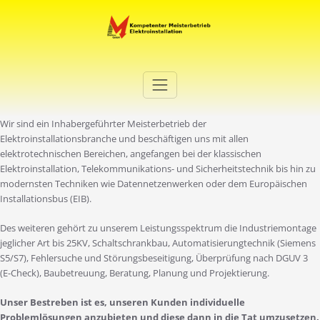
Zum
Inhalt
springen
Elektro Martini
Ihr Elektro-Dienstleister in Duisburg
Wir sind ein Inhabergeführter Meisterbetrieb der
Elektroinstallationsbranche und beschäftigen uns mit allen
elektrotechnischen Bereichen, angefangen bei der klassischen
Elektroinstallation, Telekommunikations- und Sicherheitstechnik bis hin zu
modernsten Techniken wie Datennetzenwerken oder dem Europäischen
Installationsbus (EIB).
Des weiteren gehört zu unserem Leistungsspektrum die Industriemontage
jeglicher Art bis 25KV, Schaltschrankbau, Automatisierungtechnik (Siemens
S5/S7), Fehlersuche und Störungsbeseitigung, Überprüfung nach DGUV 3
(E-Check), Baubetreuung, Beratung, Planung und Projektierung.
Unser Bestreben ist es, unseren Kunden individuelle
Problemlösungen anzubieten und diese dann in die Tat umzusetzen.