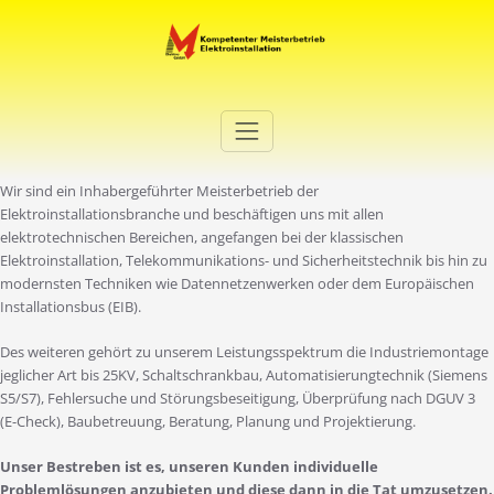
Zum
Inhalt
springen
Elektro Martini
Ihr Elektro-Dienstleister in Duisburg
Wir sind ein Inhabergeführter Meisterbetrieb der
Elektroinstallationsbranche und beschäftigen uns mit allen
elektrotechnischen Bereichen, angefangen bei der klassischen
Elektroinstallation, Telekommunikations- und Sicherheitstechnik bis hin zu
modernsten Techniken wie Datennetzenwerken oder dem Europäischen
Installationsbus (EIB).
Des weiteren gehört zu unserem Leistungsspektrum die Industriemontage
jeglicher Art bis 25KV, Schaltschrankbau, Automatisierungtechnik (Siemens
S5/S7), Fehlersuche und Störungsbeseitigung, Überprüfung nach DGUV 3
(E-Check), Baubetreuung, Beratung, Planung und Projektierung.
Unser Bestreben ist es, unseren Kunden individuelle
Problemlösungen anzubieten und diese dann in die Tat umzusetzen.