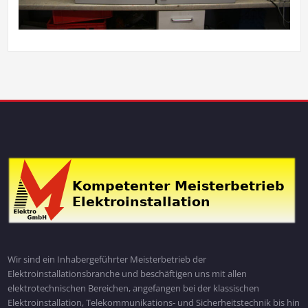
Wir sind ein Inhabergeführter Meisterbetrieb der
Elektroinstallationsbranche und beschäftigen uns mit allen
elektrotechnischen Bereichen, angefangen bei der klassischen
Elektroinstallation, Telekommunikations- und Sicherheitstechnik bis hin