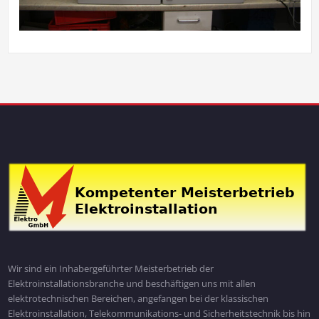
Wir sind ein Inhabergeführter Meisterbetrieb der
Elektroinstallationsbranche und beschäftigen uns mit allen
elektrotechnischen Bereichen, angefangen bei der klassischen
Elektroinstallation, Telekommunikations- und Sicherheitstechnik bis hin