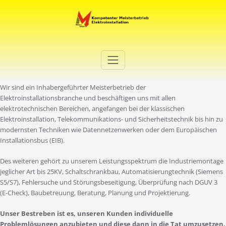
Zum
Inhalt
springen
Elektro Martini
Ihr Elektro-Dienstleister in Duisburg
Wir sind ein Inhabergeführter Meisterbetrieb der
Elektroinstallationsbranche und beschäftigen uns mit allen
elektrotechnischen Bereichen, angefangen bei der klassischen
Elektroinstallation, Telekommunikations- und Sicherheitstechnik bis hin zu
modernsten Techniken wie Datennetzenwerken oder dem Europäischen
Installationsbus (EIB).
Des weiteren gehört zu unserem Leistungsspektrum die Industriemontage
jeglicher Art bis 25KV, Schaltschrankbau, Automatisierungtechnik (Siemens
S5/S7), Fehlersuche und Störungsbeseitigung, Überprüfung nach DGUV 3
(E-Check), Baubetreuung, Beratung, Planung und Projektierung.
Unser Bestreben ist es, unseren Kunden individuelle
Problemlösungen anzubieten und diese dann in die Tat umzusetzen.