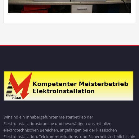
Wir sind ein Inhabergeführter Meisterbetrieb der
Elektroinstallationsbranche und beschäftigen uns mit allen
elektrotechnischen Bereichen, angefangen bei der klassischen
Elektroinstallation, Telekommunikations- und Sicherheitstechnik bis hin