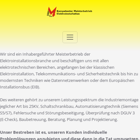
Zum
Inhalt
springen
Elektro Martini
Ihr Elektro-Dienstleister in Duisburg
Wir sind ein Inhabergeführter Meisterbetrieb der
Elektroinstallationsbranche und beschäftigen uns mit allen
elektrotechnischen Bereichen, angefangen bei der klassischen
Elektroinstallation, Telekommunikations- und Sicherheitstechnik bis hin zu
modernsten Techniken wie Datennetzenwerken oder dem Europäischen
Installationsbus (EIB).
Des weiteren gehört zu unserem Leistungsspektrum die Industriemontage
jeglicher Art bis 25KV, Schaltschrankbau, Automatisierungtechnik (Siemens
S5/S7), Fehlersuche und Störungsbeseitigung, Überprüfung nach DGUV 3
(E-Check), Baubetreuung, Beratung, Planung und Projektierung.
Unser Bestreben ist es, unseren Kunden individuelle
Problemlösungen anzubieten und diese dann in die Tat umzusetzen.