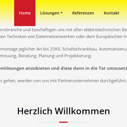
in Duisburg
ni
Home
Lösungen
Referenzen
Kontakt
ionsbranche und beschäftigen uns mit allen elektrotechnischen Ber
ten Techniken wie Datennetzenwerken oder dem Europäischen Inst
montage jeglicher Art bis 25KV, Schaltschrankbau, Automatisieru
treuung, Beratung, Planung und Projektierung.
lemlösungen anzubieten und diese dann in die Tat umzuset
aus gehen, werden von uns mit Partnerunternehmen durchgeführt. 
Herzlich Willkommen