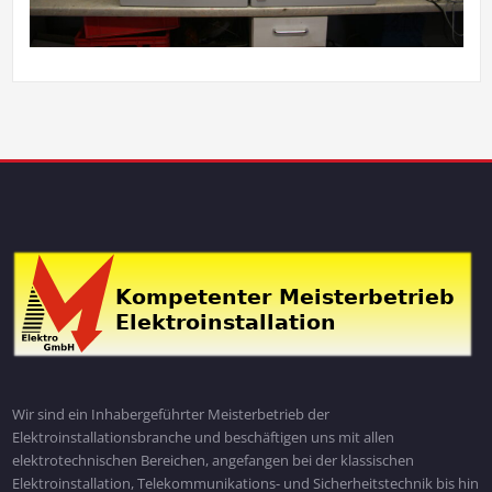
Wir sind ein Inhabergeführter Meisterbetrieb der
Elektroinstallationsbranche und beschäftigen uns mit allen
elektrotechnischen Bereichen, angefangen bei der klassischen
Elektroinstallation, Telekommunikations- und Sicherheitstechnik bis hin