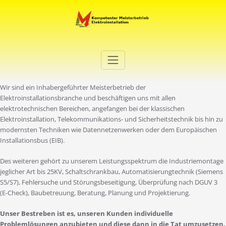
Zum
Inhalt
springen
Elektro Martini
Ihr Elektro-Dienstleister in Duisburg
Wir sind ein Inhabergeführter Meisterbetrieb der
Elektroinstallationsbranche und beschäftigen uns mit allen
elektrotechnischen Bereichen, angefangen bei der klassischen
Elektroinstallation, Telekommunikations- und Sicherheitstechnik bis hin zu
modernsten Techniken wie Datennetzenwerken oder dem Europäischen
Installationsbus (EIB).
Des weiteren gehört zu unserem Leistungsspektrum die Industriemontage
jeglicher Art bis 25KV, Schaltschrankbau, Automatisierungtechnik (Siemens
S5/S7), Fehlersuche und Störungsbeseitigung, Überprüfung nach DGUV 3
(E-Check), Baubetreuung, Beratung, Planung und Projektierung.
Unser Bestreben ist es, unseren Kunden individuelle
Problemlösungen anzubieten und diese dann in die Tat umzusetzen.