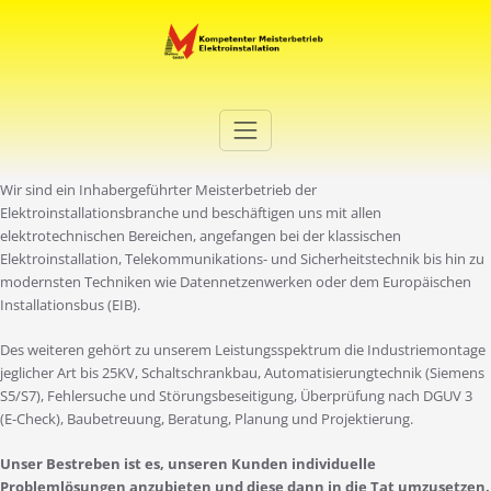
Zum
Inhalt
springen
Elektro Martini
Ihr Elektro-Dienstleister in Duisburg
Wir sind ein Inhabergeführter Meisterbetrieb der
Elektroinstallationsbranche und beschäftigen uns mit allen
elektrotechnischen Bereichen, angefangen bei der klassischen
Elektroinstallation, Telekommunikations- und Sicherheitstechnik bis hin zu
modernsten Techniken wie Datennetzenwerken oder dem Europäischen
Installationsbus (EIB).
Des weiteren gehört zu unserem Leistungsspektrum die Industriemontage
jeglicher Art bis 25KV, Schaltschrankbau, Automatisierungtechnik (Siemens
S5/S7), Fehlersuche und Störungsbeseitigung, Überprüfung nach DGUV 3
(E-Check), Baubetreuung, Beratung, Planung und Projektierung.
Unser Bestreben ist es, unseren Kunden individuelle
Problemlösungen anzubieten und diese dann in die Tat umzusetzen.