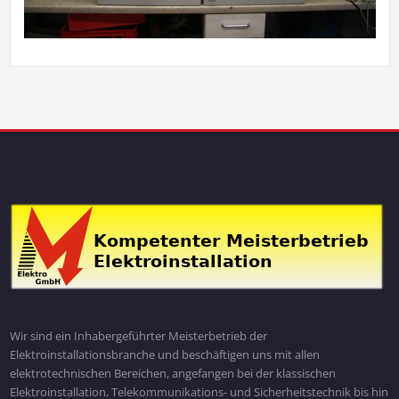
Wir sind ein Inhabergeführter Meisterbetrieb der
Elektroinstallationsbranche und beschäftigen uns mit allen
elektrotechnischen Bereichen, angefangen bei der klassischen
Elektroinstallation, Telekommunikations- und Sicherheitstechnik bis hin