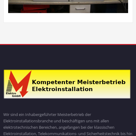
Wir sind ein Inhabergeführter Meisterbetrieb der
Elektroinstallationsbranche und beschäftigen uns mit allen
elektrotechnischen Bereichen, angefangen bei der klassischen
Elektroinstallation, Telekommunikations- und Sicherheitstechnik bis hin