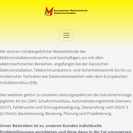
Zum
Inhalt
springen
Elektro Martini
Ihr Elektro-Dienstleister in Duisburg
Wir sind ein Inhabergeführter Meisterbetrieb der
Elektroinstallationsbranche und beschäftigen uns mit allen
elektrotechnischen Bereichen, angefangen bei der klassischen
Elektroinstallation, Telekommunikations- und Sicherheitstechnik bis hin zu
modernsten Techniken wie Datennetzenwerken oder dem Europäischen
Installationsbus (EIB).
Des weiteren gehört zu unserem Leistungsspektrum die Industriemontage
jeglicher Art bis 25KV, Schaltschrankbau, Automatisierungtechnik (Siemens
S5/S7), Fehlersuche und Störungsbeseitigung, Überprüfung nach DGUV 3
(E-Check), Baubetreuung, Beratung, Planung und Projektierung.
Unser Bestreben ist es, unseren Kunden individuelle
Problemlösungen anzubieten und diese dann in die Tat umzusetzen.