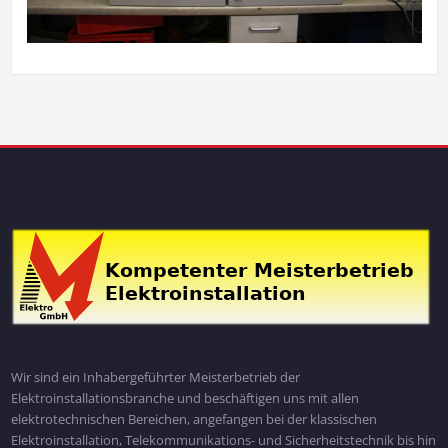
Wir sind ein Inhabergeführter Meisterbetrieb der
Elektroinstallationsbranche und beschäftigen uns mit allen
elektrotechnischen Bereichen, angefangen bei der klassischen
Elektroinstallation, Telekommunikations- und Sicherheitstechnik bis hin