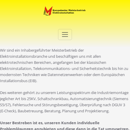
Zum
Inhalt
springen
Elektro Martini
Ihr Elektro-Dienstleister in Duisburg
Wir sind ein Inhabergeführter Meisterbetrieb der
Elektroinstallationsbranche und beschäftigen uns mit allen
elektrotechnischen Bereichen, angefangen bei der klassischen
Elektroinstallation, Telekommunikations- und Sicherheitstechnik bis hin zu
modernsten Techniken wie Datennetzenwerken oder dem Europäischen
Installationsbus (EIB).
Des weiteren gehört zu unserem Leistungsspektrum die Industriemontage
jeglicher Art bis 25KV, Schaltschrankbau, Automatisierungtechnik (Siemens
S5/S7), Fehlersuche und Störungsbeseitigung, Überprüfung nach DGUV 3
(E-Check), Baubetreuung, Beratung, Planung und Projektierung.
Unser Bestreben ist es, unseren Kunden individuelle
Problemlösungen anzubieten und diese dann in die Tat umzusetzen.