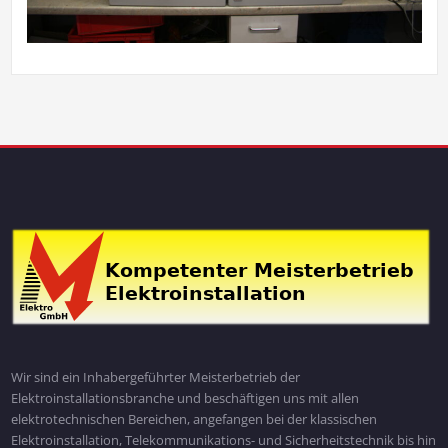
Wir sind ein Inhabergeführter Meisterbetrieb der
Elektroinstallationsbranche und beschäftigen uns mit allen
elektrotechnischen Bereichen, angefangen bei der klassischen
Elektroinstallation, Telekommunikations- und Sicherheitstechnik bis hin