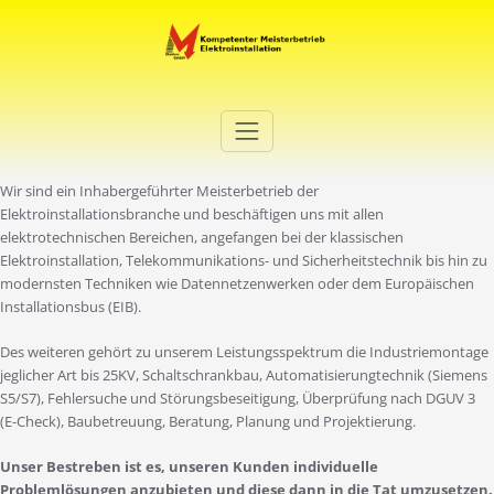
Zum
Inhalt
springen
Elektro Martini
Ihr Elektro-Dienstleister in Duisburg
Wir sind ein Inhabergeführter Meisterbetrieb der
Elektroinstallationsbranche und beschäftigen uns mit allen
elektrotechnischen Bereichen, angefangen bei der klassischen
Elektroinstallation, Telekommunikations- und Sicherheitstechnik bis hin zu
modernsten Techniken wie Datennetzenwerken oder dem Europäischen
Installationsbus (EIB).
Des weiteren gehört zu unserem Leistungsspektrum die Industriemontage
jeglicher Art bis 25KV, Schaltschrankbau, Automatisierungtechnik (Siemens
S5/S7), Fehlersuche und Störungsbeseitigung, Überprüfung nach DGUV 3
(E-Check), Baubetreuung, Beratung, Planung und Projektierung.
Unser Bestreben ist es, unseren Kunden individuelle
Problemlösungen anzubieten und diese dann in die Tat umzusetzen.