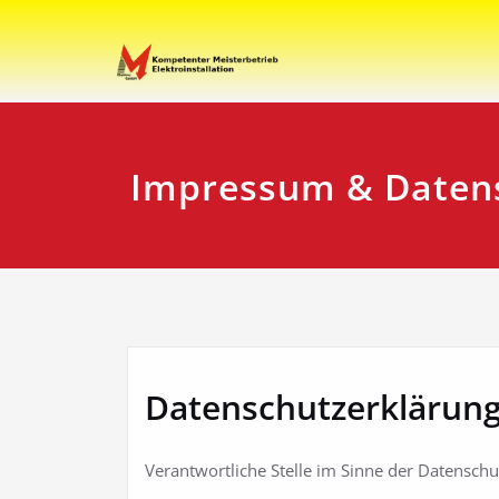
Zum
Inhalt
Ihr Elektro-Dienstleister 
Elektro Marti
springen
Impressum & Daten
Datenschutzerklärun
Verantwortliche Stelle im Sinne der Datensch