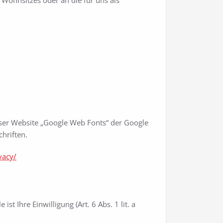
Wohnsitzes oder an die für uns als
eser Website „Google Web Fonts“ der Google
hriften.
vacy/
Ihre Einwilligung (Art. 6 Abs. 1 lit. a