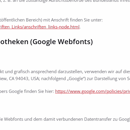
z. B. an die zuständige Aufsichtsbehörde des Bundeslands Ihres 
öffentlichen Bereich) mit Anschrift finden Sie unter:
ften_Links/anschriften_links-node.html
.
iotheken (Google Webfonts)
kt und grafisch ansprechend darzustellen, verwenden wir auf di
w, CA 94043, USA; nachfolgend „Google“) zur Darstellung von Sc
bers Google finden Sie hier:
https://www.google.com/policies/pri
 Webfonts und dem damit verbundenen Datentransfer zu Google ist 