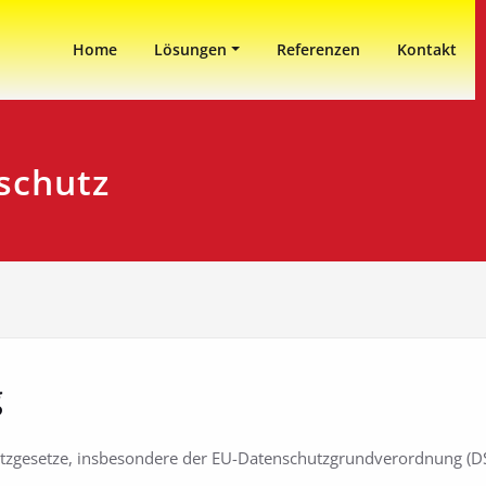
in Duisburg
ni
Home
Lösungen
Referenzen
Kontakt
schutz
g
utzgesetze, insbesondere der EU-Datenschutzgrundverordnung (DS